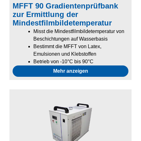
MFFT 90 Gradientenprüfbank
Ultrakompakte
zur Ermittlung der
s Design
Mindestfilmbildetemperatur
480 W
Misst die Mindestfilmbildetemperatur von
Kühlleistung
Beschichtungen auf Wasserbasis
(bei 17 °C
Bestimmt die MFFT von Latex,
Sollwert)
Emulsionen und Klebstoffen
Einstecken
Betrieb von -10°C bis 90°C
und
verwenden –
Mehr anzeigen
Keine
Kundeneinstel
lungen)
Niedrige
Anschaffungs-
und
Betriebskoste
n
2 mm – 8 mm
Ideal für OEM-
Düsendurchm