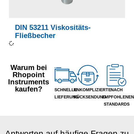
404/8
Mehr anzeigen
Äquivalent
DIN 53211 Viskositäts-
Fließbecher
Warum bei
Rhopoint
Instruments
kaufen?
SCHNELLE
UNKOMPLIZIERTE
NACH
LIEFERUNG
RÜCKSENDUNG
EMPFOHLENE
STANDARDS
Antworten auf häufige Fragen zu