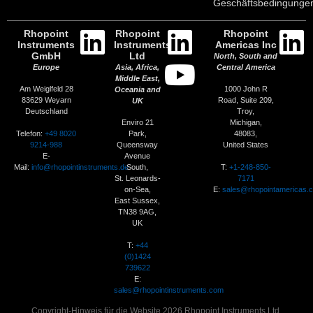
Geschäftsbedingunge
Rhopoint
Rhopoint
Rhopoint
Instruments
Instruments
Americas Inc
GmbH
Ltd
North, South and
Europe
Asia, Africa,
Central America
Middle East,
Am Weiglfeld 28
1000 John R
Oceania and
83629 Weyarn
Road, Suite 209,
UK
Deutschland
Troy,
Enviro 21
Michigan,
Telefon:
+49 8020
Park,
48083,
9214-988
Queensway
United States
E-
Avenue
Mail:
info@rhopointinstruments.de
T:
+1-248-850-
South,
7171
St. Leonards-
E:
sales@rhopointamericas.
on-Sea,
East Sussex,
TN38 9AG,
UK
T:
+44
(0)1424
739622
E:
sales@rhopointinstruments.com
Copyright-Hinweis für die Website 2026 Rhopoint Instruments Ltd.