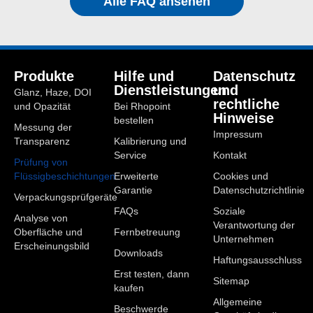
Alle FAQ ansehen
Produkte
Hilfe und
Datenschutz
Dienstleistungen
und
Glanz, Haze, DOI
rechtliche
und Opazität
Bei Rhopoint
Hinweise
bestellen
Messung der
Impressum
Transparenz
Kalibrierung und
Service
Kontakt
Prüfung von
Flüssigbeschichtungen
Erweiterte
Cookies und
Garantie
Datenschutzrichtlinie
Verpackungsprüfgeräte
FAQs
Soziale
Analyse von
Verantwortung der
Oberfläche und
Fernbetreuung
Unternehmen
Erscheinungsbild
Downloads
Haftungsausschluss
Erst testen, dann
Sitemap
kaufen
Allgemeine
Beschwerde