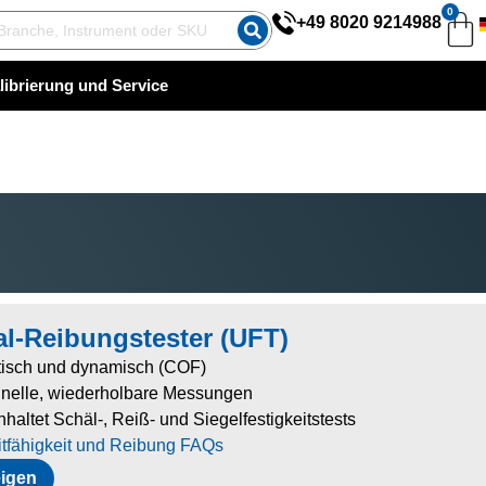
0
+49 8020 9214988
ur
librierung und Service
räzisen
estimm
ng der
icke
iederh
lbarkeit
esser
s 0,4
m
al-Reibungstester (UFT)
erksse
ig
tisch und dynamisch (COF)
onfiguri
nelle, wiederholbare Messungen
rt nach
nhaltet Schäl-, Reiß- und Siegelfestigkeitstests
usgew
itfähigkeit und Reibung FAQs
lter
eigen