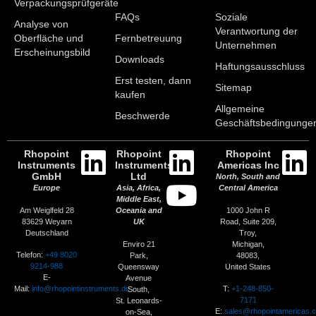
Verpackungsprüfgeräte
FAQs
Soziale
Analyse von
Verantwortung der
Oberfläche und
Fernbetreuung
Unternehmen
Erscheinungsbild
Downloads
Haftungsausschluss
Erst testen, dann
Sitemap
kaufen
Allgemeine
Beschwerde
Geschäftsbedingunge
Rhopoint
Rhopoint
Rhopoint
Instruments
Instruments
Americas Inc
GmbH
Ltd
North, South and
Europe
Asia, Africa,
Central America
Middle East,
Am Weiglfeld 28
1000 John R
Oceania and
83629 Weyarn
Road, Suite 209,
UK
Deutschland
Troy,
Enviro 21
Michigan,
Telefon:
+49 8020
Park,
48083,
9214-988
Queensway
United States
E-
Avenue
Mail:
info@rhopointinstruments.de
T:
+1-248-850-
South,
7171
St. Leonards-
E:
sales@rhopointamericas.
on-Sea,