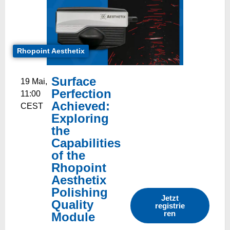
Rhopoint Aesthetix
Surface
19 Mai,
Perfection
11:00
Achieved:
CEST
Exploring
the
Capabilities
of the
Rhopoint
Aesthetix
Polishing
Jetzt
Quality
registrie
ren
Module