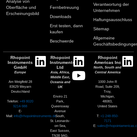
Analyse von
Verantwortung der
Oberfläche und
Fernbetreuung
Unternehmen
Erscheinungsbild
Downloads
Haftungsausschluss
Erst testen, dann
Sitemap
kaufen
Allgemeine
Beschwerde
Geschäftsbedingunge
Rhopoint
Rhopoint
Rhopoint
Instruments
Instruments
Americas Inc
GmbH
Ltd
North, South and
Europe
Asia, Africa,
Central America
Middle East,
Am Weiglfeld 28
1000 John R
Oceania and
83629 Weyarn
Road, Suite 209,
UK
Deutschland
Troy,
Enviro 21
Michigan,
Telefon:
+49 8020
Park,
48083,
9214-988
Queensway
United States
E-
Avenue
Mail:
info@rhopointinstruments.de
T:
+1-248-850-
South,
7171
St. Leonards-
E:
sales@rhopointamericas.
on-Sea,
East Sussex,
TN38 9AG,