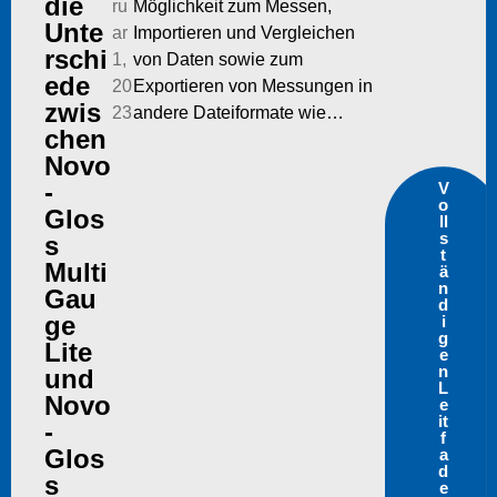
die
ru
Möglichkeit zum Messen,
Unte
ar
Importieren und Vergleichen
rschi
1,
von Daten sowie zum
ede
20
Exportieren von Messungen in
zwis
23
andere Dateiformate wie…
chen
Novo
-
V
o
Glos
ll
s
s
t
Multi
ä
n
Gau
d
ge
i
g
Lite
e
n
und
L
Novo
e
it
-
f
Glos
a
d
s
e