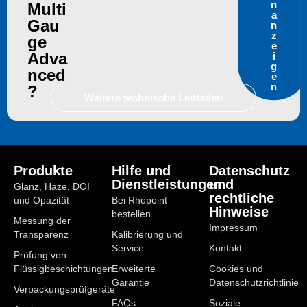
n
Multi
a
Gau
n
z
ge
e
Adva
i
g
nced
e
n
?
Weitere technische Leitfäden
Produkte
Hilfe und
Datenschutz
Dienstleistungen
und
Glanz, Haze, DOI
rechtliche
und Opazität
Bei Rhopoint
Hinweise
bestellen
Messung der
Impressum
Transparenz
Kalibrierung und
Service
Kontakt
Prüfung von
Flüssigbeschichtungen
Erweiterte
Cookies und
Garantie
Datenschutzrichtlinie
Verpackungsprüfgeräte
FAQs
Soziale