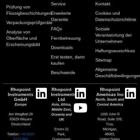
Service
Kontakt
Prüfung von
Flüssigbeschichtungen
Erweiterte
Cookies und
Garantie
Datenschutzrichtlinie
Verpackungsprüfgeräte
FAQs
Soziale
Analyse von
Verantwortung der
Oberfläche und
Fernbetreuung
Unternehmen
Erscheinungsbild
Downloads
Haftungsausschluss
Erst testen, dann
Sitemap
kaufen
Allgemeine
Beschwerde
Geschäftsbedingunge
Rhopoint
Rhopoint
Rhopoint
Instruments
Instruments
Americas Inc
GmbH
Ltd
North, South and
Europe
Asia, Africa,
Central America
Middle East,
Am Weiglfeld 28
1000 John R
Oceania and
83629 Weyarn
Road, Suite 209,
UK
Deutschland
Troy,
Enviro 21
Michigan,
Telefon:
+49 8020
Park,
48083,
9214-988
Queensway
United States