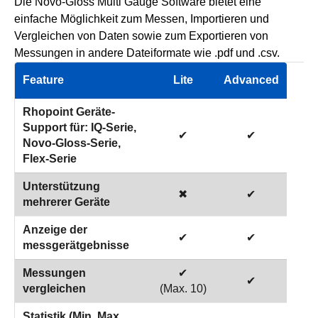
Die Novo-Gloss Multi Gauge Software bietet eine
einfache Möglichkeit zum Messen, Importieren und
Vergleichen von Daten sowie zum Exportieren von
Messungen in andere Dateiformate wie .pdf und .csv.
Feature
Lite
Advanced
Rhopoint Geräte-
Support für: IQ-Serie,
✔
✔
Novo-Gloss-Serie,
Flex-Serie
Unterstützung
✖
✔
mehrerer Geräte
Anzeige der
✔
✔
messgerätgebnisse
Messungen
✔
✔
vergleichen
(Max. 10)
Statistik (Min, Max,