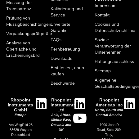
Messung der
Impressum
Transparenz
Kalibrierung und
Service
Kontakt
Prüfung von
Flüssigbeschichtungen
Erweiterte
Cookies und
Garantie
Datenschutzrichtlinie
Verpackungsprüfgeräte
FAQs
Soziale
Analyse von
Verantwortung der
Oberfläche und
Fernbetreuung
Unternehmen
Erscheinungsbild
Downloads
Haftungsausschluss
Erst testen, dann
Sitemap
kaufen
Allgemeine
Beschwerde
Geschäftsbedingunge
Rhopoint
Rhopoint
Rhopoint
Instruments
Instruments
Americas Inc
GmbH
Ltd
North, South and
Europe
Asia, Africa,
Central America
Middle East,
Am Weiglfeld 28
1000 John R
Oceania and
83629 Weyarn
Road, Suite 209,
UK
Deutschland
Troy,