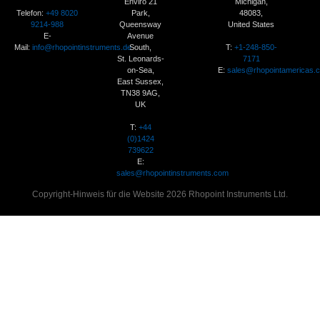
Enviro 21
Michigan,
Telefon:
+49 8020
Park,
48083,
9214-988
Queensway
United States
E-
Avenue
Mail:
info@rhopointinstruments.de
T:
+1-248-850-
South,
7171
St. Leonards-
E:
sales@rhopointamericas.
on-Sea,
East Sussex,
TN38 9AG,
UK
T:
+44
(0)1424
739622
E:
sales@rhopointinstruments.com
Copyright-Hinweis für die Website 2026 Rhopoint Instruments Ltd.