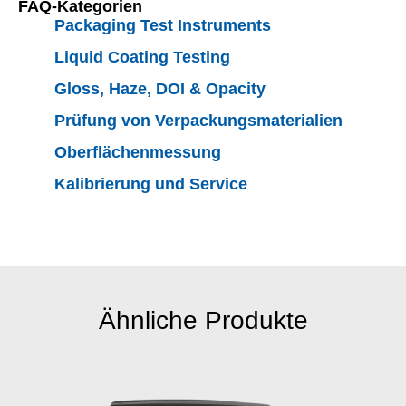
FAQ-Kategorien
– warum ist das
Packaging Test Instruments
wichtig?
Liquid Coating Testing
Modulare
Lösung:
Surface
Gloss, Haze, DOI & Opacity
Brilliance
|
Prüfung von Verpackungsmaterialien
Texture
|
Effect
Finish
|
Polishing
Oberflächenmessung
Quality
|
Cross-
Kalibrierung und Service
cut Adhesion
|
Boring
Thickness
Aesthetix kann
im Labor oder in
der Produktion,
Ähnliche Produkte
portabel, inline
oder
automatisiert als
Teil einer Cobot-