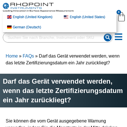
English (United
English (United
English (United States)
English (United States)
0
Kingdom)
Kingdom)
English (United Kingdom)
English (United Kingdom)
English (United States)
English (United States)
German (Deutsch)
German (Deutsch)
German (Deutsch)
German (Deutsch)
Home
»
FAQs
»
Darf das Gerät verwendet werden, wenn
das letzte Zertifizierungsdatum ein Jahr zurückliegt?
Darf das Gerät verwendet werden,
wenn das letzte Zertifizierungsdatum
ein Jahr zurückliegt?
Sie können die vom Gerät ausgegebene Warnung