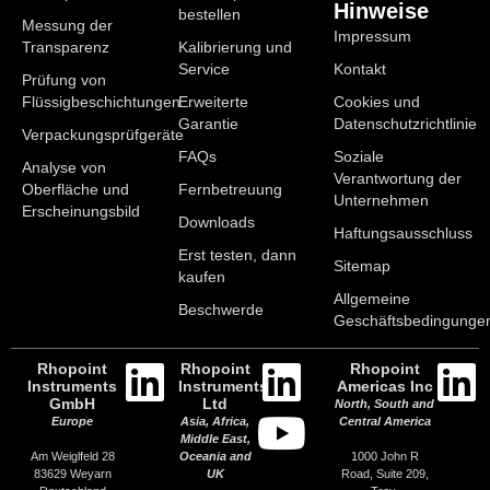
Hinweise
bestellen
Messung der
Impressum
Transparenz
Kalibrierung und
Service
Kontakt
Prüfung von
Flüssigbeschichtungen
Erweiterte
Cookies und
Garantie
Datenschutzrichtlinie
Verpackungsprüfgeräte
FAQs
Soziale
Analyse von
Verantwortung der
Oberfläche und
Fernbetreuung
Unternehmen
Erscheinungsbild
Downloads
Haftungsausschluss
Erst testen, dann
Sitemap
kaufen
Allgemeine
Beschwerde
Geschäftsbedingunge
Rhopoint
Rhopoint
Rhopoint
Instruments
Instruments
Americas Inc
GmbH
Ltd
North, South and
Europe
Asia, Africa,
Central America
Middle East,
Am Weiglfeld 28
1000 John R
Oceania and
83629 Weyarn
Road, Suite 209,
UK