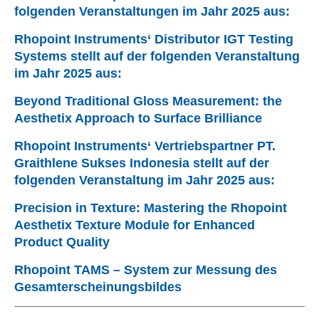
folgenden Veranstaltungen im Jahr 2025 aus:
Rhopoint Instruments‘ Distributor IGT Testing
Systems stellt auf der folgenden Veranstaltung
im Jahr 2025 aus:
Beyond Traditional Gloss Measurement: the
Aesthetix Approach to Surface Brilliance
Rhopoint Instruments‘ Vertriebspartner PT.
Graithlene Sukses Indonesia stellt auf der
folgenden Veranstaltung im Jahr 2025 aus:
Precision in Texture: Mastering the Rhopoint
Aesthetix Texture Module for Enhanced
Alle Aspekte der
Product Quality
Wahrnehmung
von
Rhopoint TAMS – System zur Messung des
Erscheinungsbil
Gesamterscheinungsbildes
dern vollständig
charakterisieren