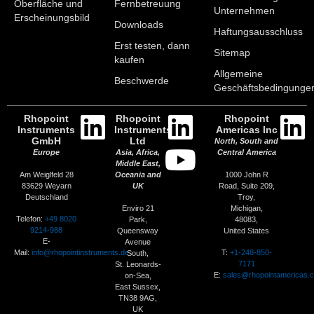
Oberfläche und
Fernbetreuung
Unternehmen
Erscheinungsbild
Downloads
Haftungsausschluss
Erst testen, dann
Sitemap
kaufen
Allgemeine
Beschwerde
Geschäftsbedingunge
Rhopoint
Rhopoint
Rhopoint
Instruments
Instruments
Americas Inc
GmbH
Ltd
North, South and
Europe
Asia, Africa,
Central America
Middle East,
Am Weiglfeld 28
1000 John R
Oceania and
83629 Weyarn
Road, Suite 209,
UK
Deutschland
Troy,
Enviro 21
Michigan,
Telefon:
+49 8020
Park,
48083,
9214-988
Queensway
United States
E-
Avenue
Mail:
info@rhopointinstruments.de
T:
+1-248-850-
South,
7171
St. Leonards-
E:
sales@rhopointamericas.
on-Sea,
East Sussex,
TN38 9AG,
UK