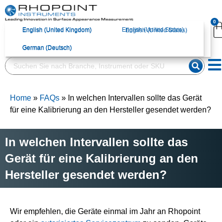
English (United
English (United
English (United States)
English (United States)
0
Kingdom)
Kingdom)
English (United Kingdom)
English (United States)
English (United Kingdom)
English (United States)
German (Deutsch)
German (Deutsch)
German (Deutsch)
German (Deutsch)
Home
»
FAQs
»
In welchen Intervallen sollte das Gerät
für eine Kalibrierung an den Hersteller gesendet werden?
In welchen Intervallen sollte das
Gerät für eine Kalibrierung an den
Hersteller gesendet werden?
Wir empfehlen, die Geräte einmal im Jahr an Rhopoint