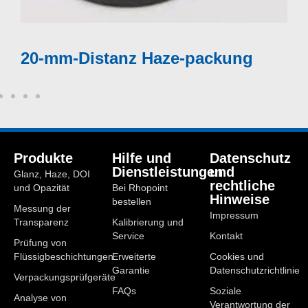
Mehr anzeigen
20-mm-Distanz Haze-packung
Produkte
Hilfe und
Datenschutz
Dienstleistungen
und
Glanz, Haze, DOI
rechtliche
und Opazität
Bei Rhopoint
Hinweise
bestellen
Messung der
Impressum
Transparenz
Kalibrierung und
Service
Kontakt
Prüfung von
Flüssigbeschichtungen
Erweiterte
Cookies und
Garantie
Datenschutzrichtlinie
Verpackungsprüfgeräte
FAQs
Soziale
Analyse von
Verantwortung der