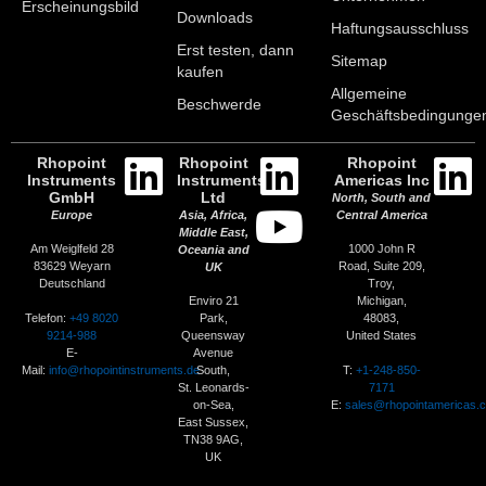
Erscheinungsbild
Downloads
Haftungsausschluss
Erst testen, dann
Sitemap
kaufen
Allgemeine
Beschwerde
Geschäftsbedingunge
Rhopoint
Rhopoint
Rhopoint
Instruments
Instruments
Americas Inc
GmbH
Ltd
North, South and
Europe
Asia, Africa,
Central America
Middle East,
Am Weiglfeld 28
1000 John R
Oceania and
83629 Weyarn
Road, Suite 209,
UK
Deutschland
Troy,
Enviro 21
Michigan,
Telefon:
+49 8020
Park,
48083,
9214-988
Queensway
United States
E-
Avenue
Mail:
info@rhopointinstruments.de
T:
+1-248-850-
South,
7171
St. Leonards-
E:
sales@rhopointamericas.
on-Sea,
East Sussex,
TN38 9AG,
UK