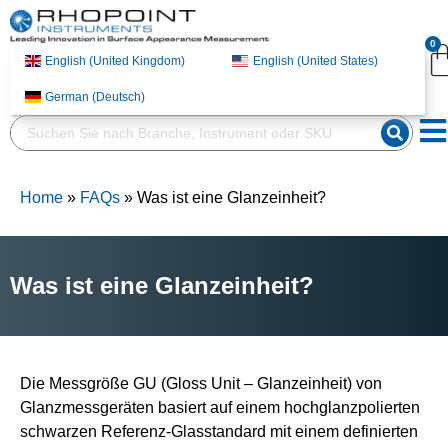
English (United
English (United States)
0
Kingdom)
English (United Kingdom)
English (United States)
German (Deutsch)
German (Deutsch)
Home
»
FAQs
»
Was ist eine Glanzeinheit?
Was ist eine Glanzeinheit?
Die Messgröße GU (Gloss Unit – Glanzeinheit) von
Glanzmessgeräten basiert auf einem hochglanzpolierten
schwarzen Referenz-Glasstandard mit einem definierten