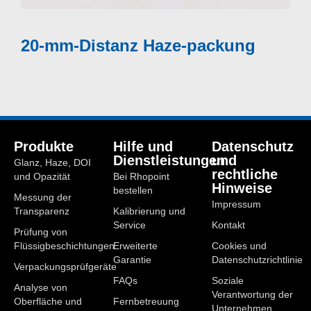
20-mm-Distanz Haze-packung
Produkte
Hilfe und
Datenschutz
Dienstleistungen
und
Glanz, Haze, DOI
rechtliche
und Opazität
Bei Rhopoint
Hinweise
bestellen
Messung der
Impressum
Transparenz
Kalibrierung und
Service
Kontakt
Prüfung von
Flüssigbeschichtungen
Erweiterte
Cookies und
Garantie
Datenschutzrichtlinie
Verpackungsprüfgeräte
FAQs
Soziale
Analyse von
Verantwortung der
Oberfläche und
Fernbetreuung
Unternehmen