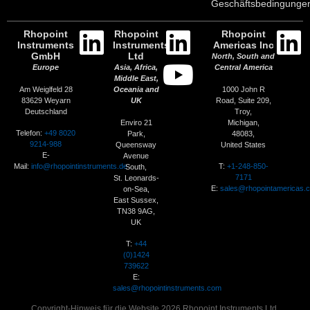
Geschäftsbedingunge
Rhopoint
Rhopoint
Rhopoint
Instruments
Instruments
Americas Inc
GmbH
Ltd
North, South and
Europe
Asia, Africa,
Central America
Middle East,
Am Weiglfeld 28
1000 John R
Oceania and
83629 Weyarn
Road, Suite 209,
UK
Deutschland
Troy,
Enviro 21
Michigan,
Telefon:
+49 8020
Park,
48083,
9214-988
Queensway
United States
E-
Avenue
Mail:
info@rhopointinstruments.de
T:
+1-248-850-
South,
7171
St. Leonards-
E:
sales@rhopointamericas.
on-Sea,
East Sussex,
TN38 9AG,
UK
T:
+44
(0)1424
739622
E:
sales@rhopointinstruments.com
Copyright-Hinweis für die Website 2026 Rhopoint Instruments Ltd.