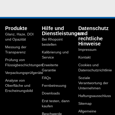
Produkte
Hilfe und
Datenschutz
Dienstleistungen
und
Glanz, Haze, DOI
rechtliche
und Opazität
Bei Rhopoint
Hinweise
bestellen
Messung der
Impressum
Transparenz
Kalibrierung und
Service
Kontakt
Prüfung von
Flüssigbeschichtungen
Erweiterte
Cookies und
Garantie
Datenschutzrichtlinie
Verpackungsprüfgeräte
FAQs
Soziale
Analyse von
Verantwortung der
Oberfläche und
Fernbetreuung
Unternehmen
Erscheinungsbild
Downloads
Haftungsausschluss
Erst testen, dann
Sitemap
kaufen
Allgemeine
Beschwerde