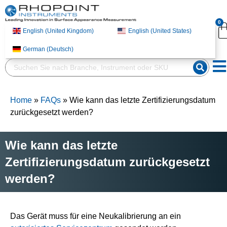
English (United
English (United States)
0
Kingdom)
English (United Kingdom)
English (United States)
German (Deutsch)
German (Deutsch)
Home
»
FAQs
»
Wie kann das letzte Zertifizierungsdatum
zurückgesetzt werden?
Wie kann das letzte
Zertifizierungsdatum zurückgesetzt
werden?
Das Gerät muss für eine Neukalibrierung an ein