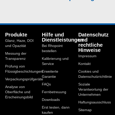
Produkte
Hilfe und
Datenschutz
Dienstleistungen
und
Glanz, Haze, DOI
rechtliche
und Opazität
Bei Rhopoint
Hinweise
bestellen
Messung der
Impressum
Transparenz
Kalibrierung und
Service
Kontakt
Prüfung von
Flüssigbeschichtungen
Erweiterte
Cookies und
Garantie
Datenschutzrichtlinie
Verpackungsprüfgeräte
FAQs
Soziale
Analyse von
Verantwortung der
Oberfläche und
Fernbetreuung
Unternehmen
Erscheinungsbild
Downloads
Haftungsausschluss
Erst testen, dann
Sitemap
kaufen