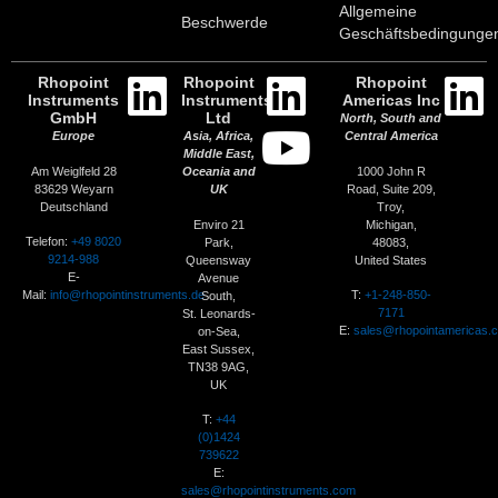
Allgemeine
Beschwerde
Geschäftsbedingunge
Rhopoint
Rhopoint
Rhopoint
Instruments
Instruments
Americas Inc
GmbH
Ltd
North, South and
Europe
Asia, Africa,
Central America
Middle East,
Am Weiglfeld 28
1000 John R
Oceania and
83629 Weyarn
Road, Suite 209,
UK
Deutschland
Troy,
Enviro 21
Michigan,
Telefon:
+49 8020
Park,
48083,
9214-988
Queensway
United States
E-
Avenue
Mail:
info@rhopointinstruments.de
T:
+1-248-850-
South,
7171
St. Leonards-
E:
sales@rhopointamericas.
on-Sea,
East Sussex,
TN38 9AG,
UK
T:
+44
(0)1424
739622
E:
sales@rhopointinstruments.com