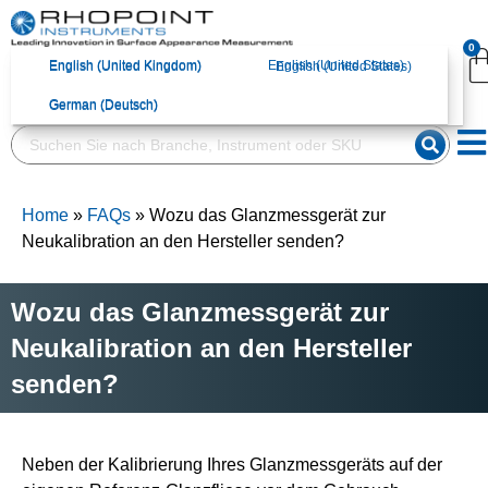
English (United
English (United
English (United States)
English (United States)
0
Kingdom)
Kingdom)
English (United Kingdom)
English (United States)
English (United Kingdom)
English (United States)
German (Deutsch)
German (Deutsch)
German (Deutsch)
German (Deutsch)
Home
»
FAQs
»
Wozu das Glanzmessgerät zur
Neukalibration an den Hersteller senden?
Wozu das Glanzmessgerät zur
Neukalibration an den Hersteller
senden?
Neben der Kalibrierung Ihres Glanzmessgeräts auf der