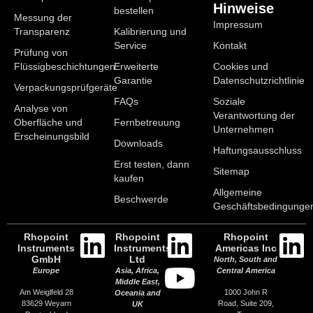
Hinweise
bestellen
Messung der
Impressum
Transparenz
Kalibrierung und
Service
Kontakt
Prüfung von
Flüssigbeschichtungen
Erweiterte
Cookies und
Garantie
Datenschutzrichtlinie
Verpackungsprüfgeräte
FAQs
Soziale
Analyse von
Verantwortung der
Oberfläche und
Fernbetreuung
Unternehmen
Erscheinungsbild
Downloads
Haftungsausschluss
Erst testen, dann
Sitemap
kaufen
Allgemeine
Beschwerde
Geschäftsbedingunge
Rhopoint
Rhopoint
Rhopoint
Instruments
Instruments
Americas Inc
GmbH
Ltd
North, South and
Europe
Asia, Africa,
Central America
Middle East,
Am Weiglfeld 28
1000 John R
Oceania and
83629 Weyarn
Road, Suite 209,
UK