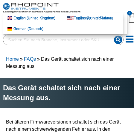
English (United
English (United
English (United States)
English (United States)
0
Kingdom)
Kingdom)
English (United Kingdom)
English (United States)
English (United Kingdom)
English (United States)
German (Deutsch)
German (Deutsch)
German (Deutsch)
German (Deutsch)
Home
»
FAQs
»
Das Gerät schaltet sich nach einer
Messung aus.
Das Gerät schaltet sich nach einer
Messung aus.
Bei älteren Firmwareversionen schaltet sich das Gerät
nach einem schwerwiegenden Fehler aus. In den