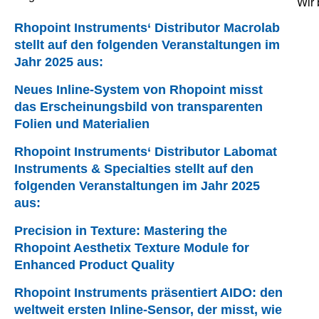
Erschein
Wir 
ungsbilde
Rhopoint Instruments‘ Distributor Macrolab
rn
stellt auf den folgenden Veranstaltungen im
vollständi
Jahr 2025 aus:
g
charakteri
Neues Inline-System von Rhopoint misst
sieren –
das Erscheinungsbild von transparenten
warum ist
Folien und Materialien
das
Rhopoint Instruments‘ Distributor Labomat
wichtig?
Instruments & Specialties stellt auf den
Modulare
folgenden Veranstaltungen im Jahr 2025
Lösung:
aus:
Surface
Brilliance
Precision in Texture: Mastering the
|
Texture
|
Rhopoint Aesthetix Texture Module for
Effect
Enhanced Product Quality
Finish
|
Polishing
Rhopoint Instruments präsentiert AIDO: den
Quality
|
weltweit ersten Inline-Sensor, der misst, wie