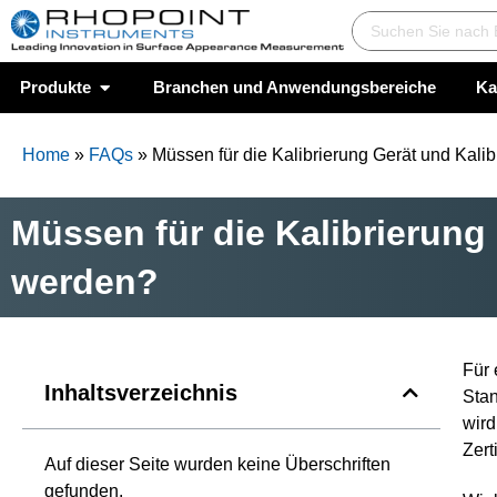
FAQ: Müssen für die Kalibrierung Gerä
Platte eingesendet werden?
Produkte
Branchen und Anwendungsbereiche
Ka
Home
»
FAQs
»
Müssen für die Kalibrierung Gerät und Kalib
Müssen für die Kalibrierung 
werden?
Alle
Für 
Inhaltsverzeichnis
Aspekte
Stan
der
wird
Wahrneh
Zert
Auf dieser Seite wurden keine Überschriften
mung von
gefunden.