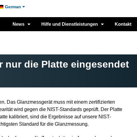
German
Konfigurieren Sie Ihr
Kontakt
Zurück zum
Glanzmessgerät
Anfang
News
Hilfe und Dienstleistungen
Kontakt
r nur die Platte eingesendet
en. Das Glanzmessgerät muss mit einem zertifizierten
arität wird gegen die NIST-Standards geprüft. Der Platte
tte kalibriert, sind die Ergebnisse auf unsere NIST-
chtigsten Standard für die Glanzmessung.