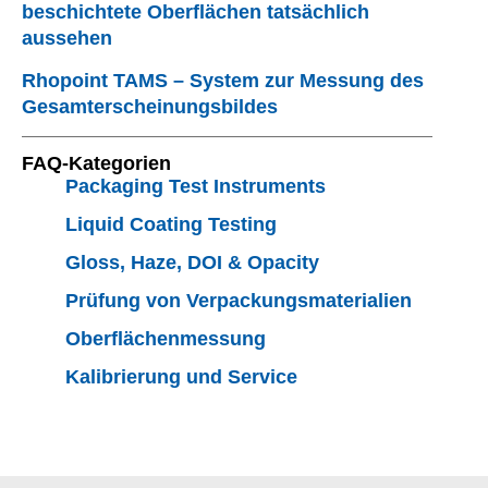
Cross-cut
beschichtete Oberflächen tatsächlich
Adhesion
aussehen
|
Boring
Rhopoint TAMS – System zur Messung des
Thicknes
Gesamterscheinungsbildes
2 
s
m
Aesthetix
FAQ-Kategorien
Dü
kann im
Packaging Test Instruments
ch
Labor
15
oder in
Liquid Coating Testing
30
der
Gloss, Haze, DOI & Opacity
Vi
Produktio
sb
n,
Prüfung von Verpackungsmaterialien
25
portabel,
Oberflächenmessung
Se
inline
Kalibrierung und Service
n
oder
Du
automatis
sz
iert als
Li
Teil einer
mi
Cobot-