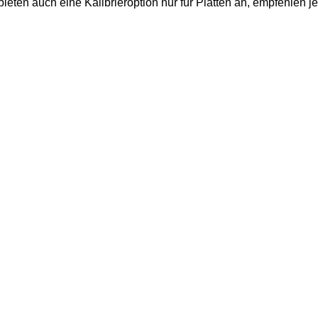
bieten auch eine Kalibrieroption nur für Platten an, empfehlen 