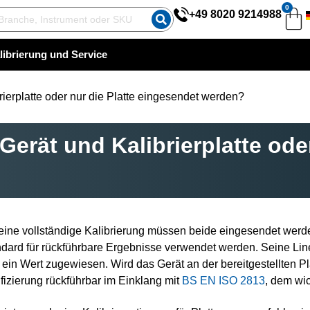
0
t und Kalibrierplatte oder nur die
+49 8020 9214988
librierung und Service
rierplatte oder nur die Platte eingesendet werden?
Gerät und Kalibrierplatte ode
eine vollständige Kalibrierung müssen beide eingesendet werd
dard für rückführbare Ergebnisse verwendet werden. Seine Line
 ein Wert zugewiesen. Wird das Gerät an der bereitgestellten Pla
ifizierung rückführbar im Einklang mit
BS EN ISO 2813
, dem wi